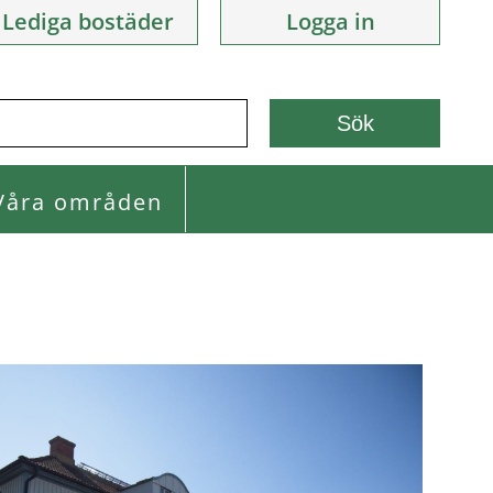
Lediga bostäder
Logga in
Våra områden