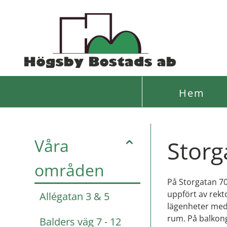
Hem
Våra
⌃
Storg
områden
På Storgatan 70
uppfört av rekt
Allégatan 3 & 5
lägenheter med 
rum. På balkong
Balders väg 7 - 12