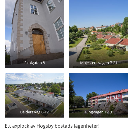
Skolgatan 8
Majestensvägen 7-21
Balders väg 8-12
Ringvägen 1-13
Ett axplock av Högsby bostads lägenheter!