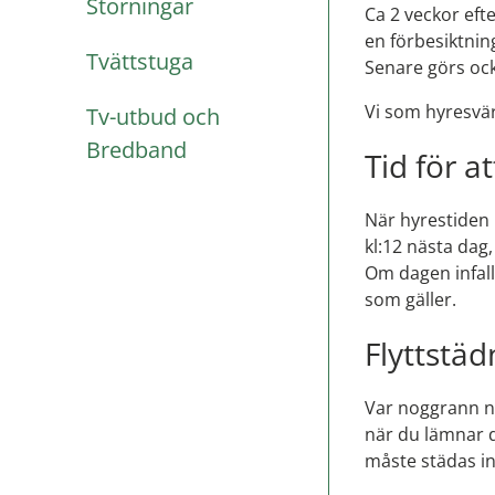
Störningar
Ca 2 veckor efte
en förbesiktnin
Tvättstuga
Senare görs ock
Vi som hyresvär
Tv-utbud och
Bredband
Tid för at
När hyrestiden 
kl:12 nästa dag,
Om dagen infall
som gäller.
Flyttstäd
Var noggrann nä
när du lämnar d
måste städas in