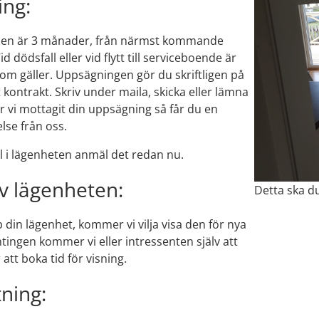
ng:
den är 3 månader, från närmst kommande
d dödsfall eller vid flytt till serviceboende är
m gäller. Uppsägningen gör du skriftligen på
 kontrakt. Skriv under maila, skicka eller lämna
r vi mottagit din uppsägning så får du en
else från oss.
l i lägenheten anmäl det redan nu.
av lägenheten:
Detta ska du
 din lägenhet, kommer vi vilja visa den för nya
ntingen kommer vi eller intressenten själv att
 att boka tid för visning.
ning: