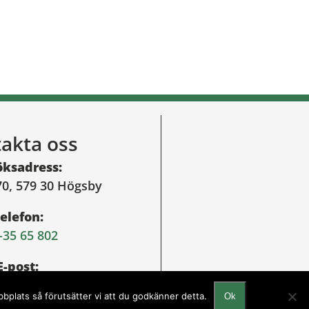
akta oss
öksadress:
70, 579 30 Högsby
elefon:
-35 65 802
E-post:
stads@hogsby.se
bbplats så förutsätter vi att du godkänner detta.
Ok
 utveckling av
Novitell AB