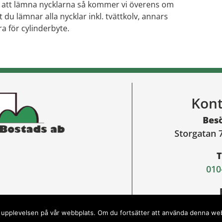
s att lämna nycklarna så kommer vi överens om
tt du lämnar alla nycklar inkl. tvättkolv, annars
a för cylinderbyte.
Kont
Bes
Storgatan 
T
010
hogsby.bo
sta upplevelsen på vår webbplats. Om du fortsätter att använda denna we
Webbdesign och