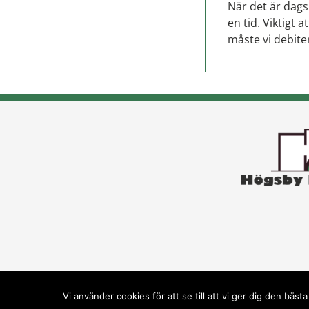
När det är dag
en tid. Viktigt a
måste vi debiter
Vi använder cookies för att se till att vi ger dig den bä