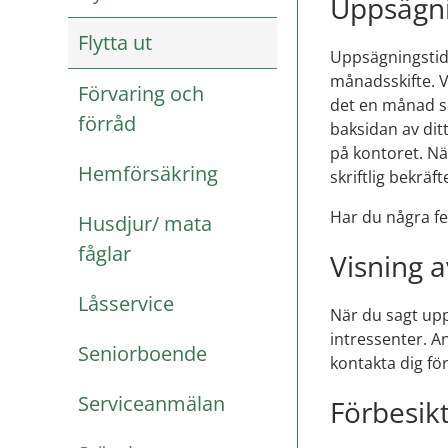
Uppsägni
Flytta ut
Uppsägningsti
månadsskifte. Vi
Förvaring och
det en månad so
förråd
baksidan av ditt
på kontoret. Nä
Hemförsäkring
skriftlig bekräft
Har du några fe
Husdjur/ mata
fåglar
Visning 
Låsservice
När du sagt upp
intressenter. A
Seniorboende
kontakta dig för
Serviceanmälan
Förbesikt