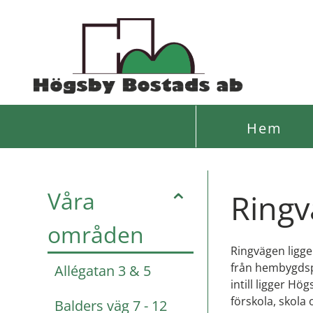
Hem
Våra
⌃
Ringv
områden
Ringvägen ligge
från hembygdsp
Allégatan 3 & 5
intill ligger Hö
förskola, skola
Balders väg 7 - 12